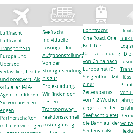
Bahnfracht
Flexi
Seefracht
Luftfracht
One Road, One
Bulk 
Individuelle
Luftfracht-
Belt: Die
Logis
Lösungen für Ihre
Transporte in
Bahnverbindung
– Die 
Aufgabenstellung:
Europa und
von China nach
Lösu
Von der
Übersee –
Europa hat für
Trans
Stückgutsendung
verlässlich, flexibel
Sie geöffnet. Mit
Flüss
bis zur
und preiswert. Als
einer
Profit
Projektladung.
offizieller IATA-
Zeitersparnis
von u
Wir finden den
Agent profitieren
von 1-2 Wochen
jähri
besten
Sie von unseren
gegenüber der
Erfah
Transportweg –
engen
Seefracht bietet
Berei
reaktionsschnell,
Partnerschaften
die Bahn auf der
weltw
kostengünstig
mit allen wichtigen
Seidenstraße
Flexit
und sicher!